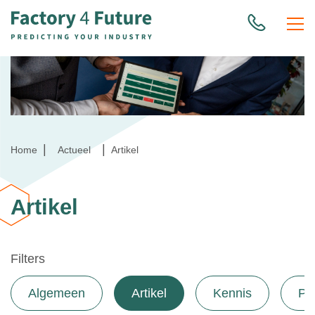
|
|
Home
Actueel
Artikel
Artikel
Filters
Algemeen
Artikel
Kennis
Pa