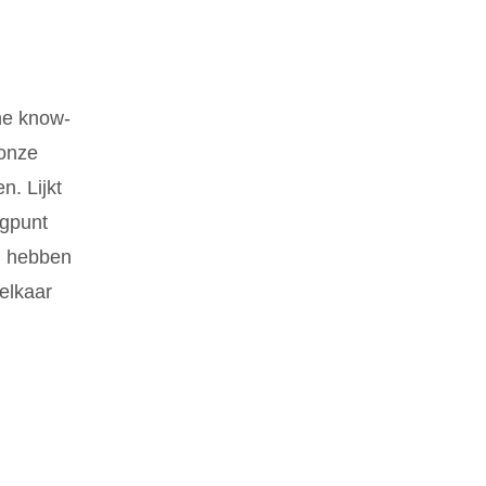
che know-
 onze
n. Lijkt
ogpunt
ng hebben
elkaar