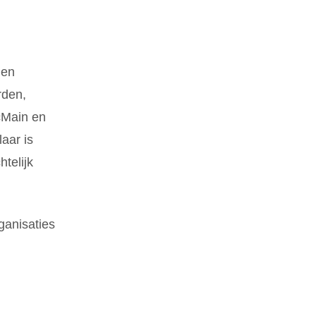
 en
rden,
cMain en
aar is
telijk
ganisaties