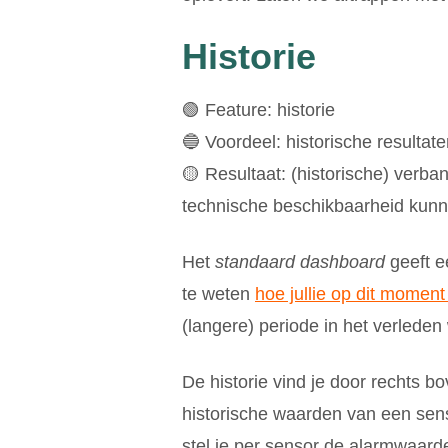
Historie
🟢 Feature: historie
🔵 Voordeel: historische resultate
🟡 Resultaat: (historische) verb
technische beschikbaarheid kun
Het
standaard dashboard
geeft ee
te weten
hoe jullie op dit moment
(langere) periode in het verlede
De historie vind je door rechts bo
historische waarden van een sens
stel je per sensor de alarmwaarde