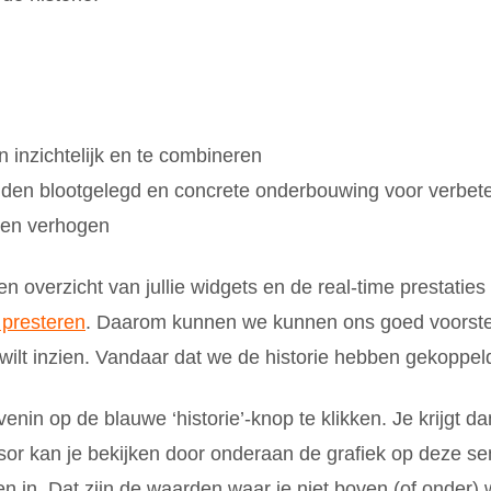
n inzichtelijk en te combineren
anden blootgelegd en concrete onderbouwing voor verbet
nen verhogen
n overzicht van jullie widgets en de real-time prestaties 
 presteren
. Daarom kunnen we kunnen ons goed voorstell
n wilt inzien. Vandaar dat we de historie hebben gekoppe
venin op de blauwe ‘historie’-knop te klikken. Je krijgt d
or kan je bekijken door onderaan de grafiek op deze sen
n in. Dat zijn de waarden waar je niet boven (of onder) w