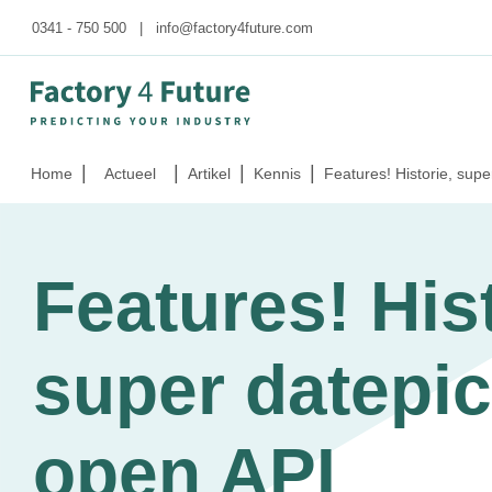
0341 - 750 500
|
info@factory4future.com
|
|
|
|
Home
Actueel
Artikel
Kennis
Features! Historie, sup
Features! Hist
super datepic
open API